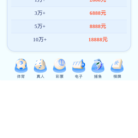
这场焦点对决的最终呈现，让球迷们对德布劳内的实
力有了更立体的认知。他并非总能如入无人之境般随
意带球推进，但当他处于最好的竞技状态时，他能将
看似不可能的传球变成现实，能在对手的围追堵截中
找到最佳的出球点。无论是回撤组织的从容，还是前
插禁区的果敢，德布劳内都用自己的表现回击了质
疑。伊朗队的防线确实一度制造了麻烦，但未能完全
阻挡这位中场大师的光芒。德布劳内的存在，让比利
时队的进攻拥有了无限可能，也再次诠释了现代足球
中场核心的真正含义：在压力之下起舞，于困境之中
绽放。
他的每一次触球、每一次变向、每一次关键传球，都
像是一堂生动的战术课。德布劳内想通过这样的比赛